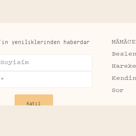
’in yeniliklerinden haberdar
MÄMÄCE
Besle
Harek
Kendi
Sor