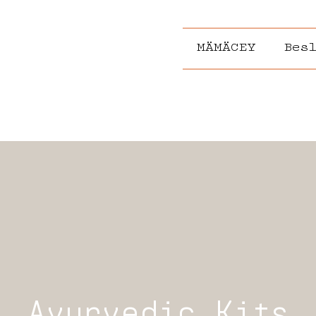
MÄMÄCEY
Bes
Ayurvedic Kits