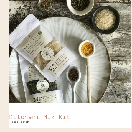
Kitchari Mix Kit
160,00
₺