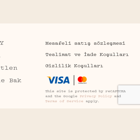
Y
Mesafeli satış sözleşmesi
Teslimat ve İade Koşulları
n
Gizlilik Koşulları
etlen
ne Bak
This site is protected by reCAPTCHA
and the Google
Privacy Policy
and
Terms of Service
apply.