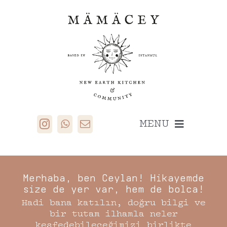
Skip
to
content
MENU
MÄMÄCEY
Merhaba, ben Ceylan! Hikayemde
Beslen
size de yer var, hem de bolca!
Hareketlen
Hadi bana katılın, doğru bilgi ve
bir tutam ilhamla neler
Kendine Bak
keşfedebileceğimizi birlikte