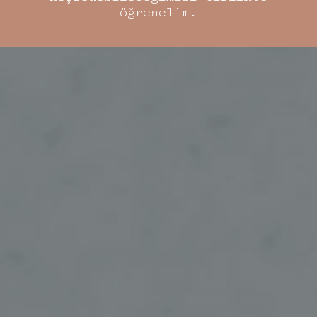
öğrenelim.
Sor