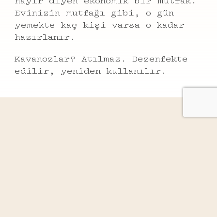
hayır diyen ekonomik bir mutfak.
Evinizin mutfağı gibi, o gün
yemekte kaç kişi varsa o kadar
hazırlanır.
Kavanozlar? Atılmaz. Dezenfekte
edilir, yeniden kullanılır.
Instagram’da buluşalım!
@mama_cey_
MÄMÄCEY