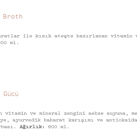
 Broth
aratlar ile kısık ateşte hazırlanan vitamin 
00 ml.
 Gücü
n vitamin ve mineral zengini sebze suyuna, m
lye, ayurvedik baharat karışımı ve antioksid
rbası.
Ağırlık:
600 ml.