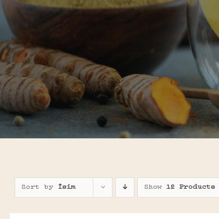
Sort by
İsim
Show
12 Products