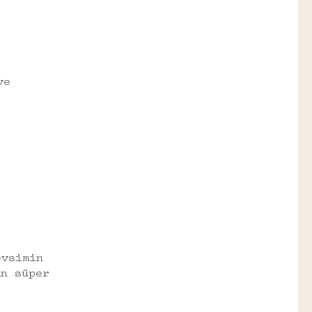
ve
evsimin
an süper