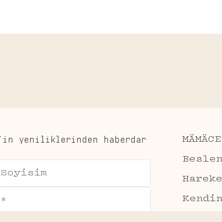
’in yeniliklerinden haberdar
MÄMÄCE
Besle
Harek
Kendi
Sor