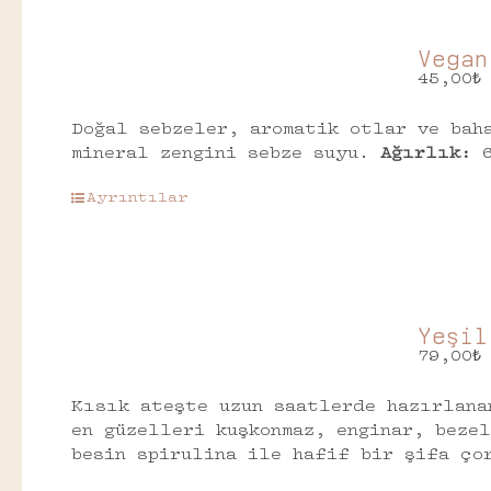
Vegan
45,00
₺
Doğal sebzeler, aromatik otlar ve bah
mineral zengini sebze suyu.
Ağırlık:
6
Ayrıntılar
Yeşil
79,00
₺
Kısık ateşte uzun saatlerde hazırlana
en güzelleri kuşkonmaz, enginar, beze
besin spirulina ile hafif bir şifa ço