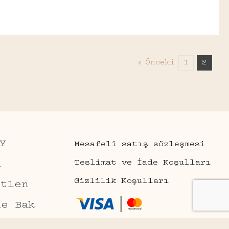
Önceki
1
2
Y
Mesafeli satış sözleşmesi
Teslimat ve İade Koşulları
n
Gizlilik Koşulları
etlen
ne Bak
This site is protected by reCAPTCHA