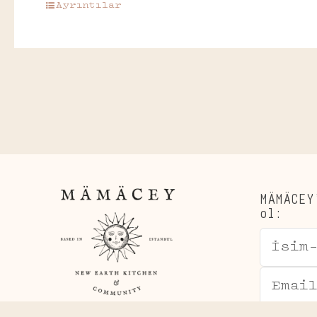
Ayrıntılar
MÄMÄCEY
ol: