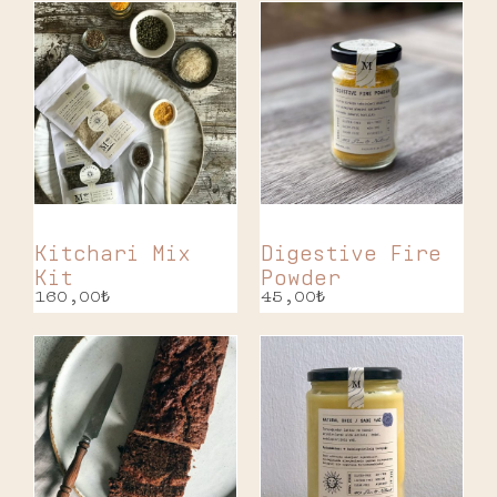
Kitchari Mix
Digestive Fire
Kit
Powder
160,00
₺
45,00
₺