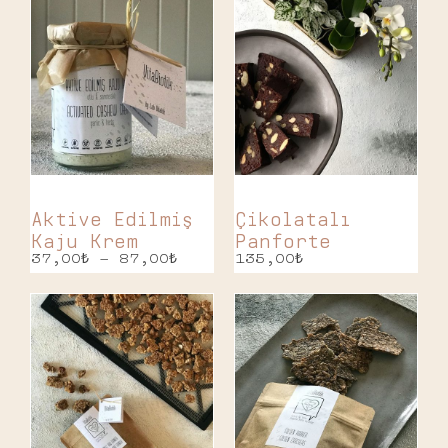
Aktive Edilmiş
Çikolatalı
Kaju Krem
Panforte
37,00
₺
–
87,00
₺
135,00
₺