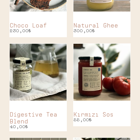
Choco Loaf
Natural Ghee
230,00
₺
300,00
₺
Digestive Tea
Kırmızı Sos
Blend
55,00
₺
40,00
₺