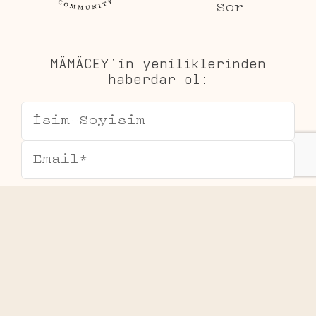
Sor
MÄMÄCEY’in yeniliklerinden
haberdar ol:
Mesafeli satış sözleşmesi
Teslimat ve İade Koşulları