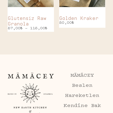
Glutensiz Raw
Golden Kraker
Granola
50,00
₺
57,00
₺
–
115,00
₺
MÄMÄCEY
Beslen
Hareketlen
Kendine Bak