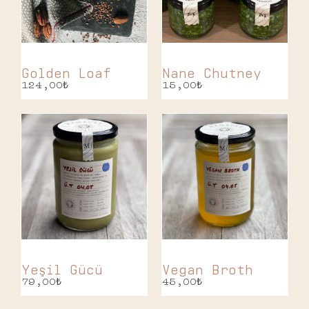
Golden Loaf
Nane Chutney
124,00
₺
15,00
₺
Yeşil Gücü
Vegan Broth
79,00
₺
45,00
₺