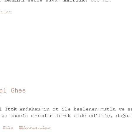
l zengini sebze suyu.
Ağırlık:
600 ml.
tılar
al Ghee
₺
i Stok
Ardahan’ın ot ile beslenen mutlu ve s
 ve kasein arındırılarak elde edilmiş, doğal
e Ekle
Ayrıntılar