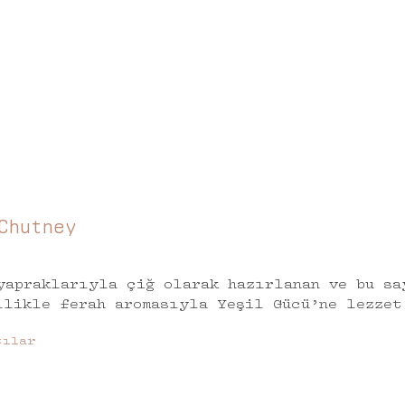
Chutney
yapraklarıyla çiğ olarak hazırlanan ve bu sa
llikle ferah aromasıyla Yeşil Gücü’ne lezzet
tılar