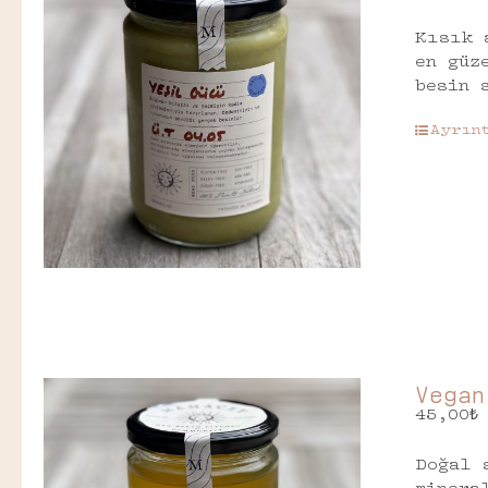
Kısık 
en güz
besin 
Ayrın
Vegan
45,00
₺
Doğal 