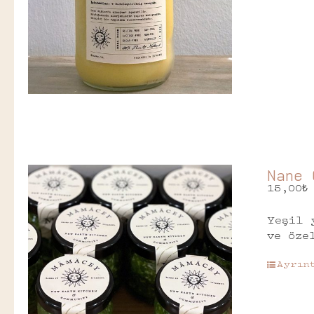
Nane 
15,00
₺
Yeşil 
ve öze
Ayrın